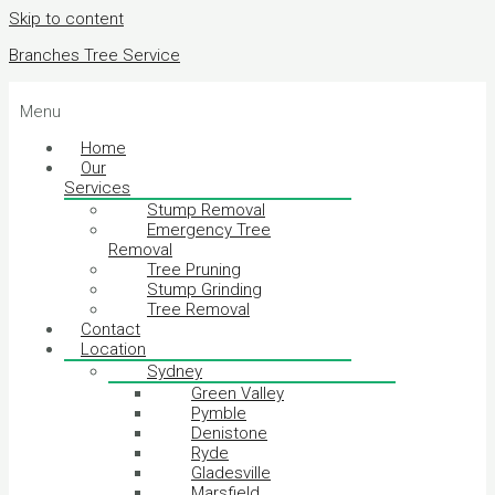
Skip to content
Branches Tree Service
Menu
Home
Our
Services
Stump Removal
Emergency Tree
Removal
Tree Pruning
Stump Grinding
Tree Removal
Contact
Location
Sydney
Green Valley
Pymble
Denistone
Ryde
Gladesville
Marsfield