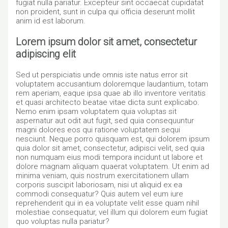
fugiat nulla pariatur. Excepteur sint occaecat cupidatat
non proident, sunt in culpa qui officia deserunt mollit
anim id est laborum.
Lorem ipsum dolor sit amet, consectetur
adipiscing elit
Sed ut perspiciatis unde omnis iste natus error sit
voluptatem accusantium doloremque laudantium, totam
rem aperiam, eaque ipsa quae ab illo inventore veritatis
et quasi architecto beatae vitae dicta sunt explicabo.
Nemo enim ipsam voluptatem quia voluptas sit
aspernatur aut odit aut fugit, sed quia consequuntur
magni dolores eos qui ratione voluptatem sequi
nesciunt. Neque porro quisquam est, qui dolorem ipsum
quia dolor sit amet, consectetur, adipisci velit, sed quia
non numquam eius modi tempora incidunt ut labore et
dolore magnam aliquam quaerat voluptatem. Ut enim ad
minima veniam, quis nostrum exercitationem ullam
corporis suscipit laboriosam, nisi ut aliquid ex ea
commodi consequatur? Quis autem vel eum iure
reprehenderit qui in ea voluptate velit esse quam nihil
molestiae consequatur, vel illum qui dolorem eum fugiat
quo voluptas nulla pariatur?