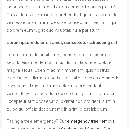
laboriosam, nisi ut aliquid ex ea commodi consequatur?
Quis autem vel eum iure reprehenderit qui in ea voluptate
velit esse quam nihil molestiae consequatur, vel illum qui
dolorem eum fugiat quo voluptas nulla pariatur?
Lorem ipsum dolor sit amet, consectetur adipiscing elit
Lorem ipsum dolor sit amet, consectetur adipiscing elit,
sed do eiusmod tempor incididunt ut labore et dolore
magna aliqua. Ut enim ad minim veniam, quis nostrud
exercitation ullamco laboris nisi ut aliquip ex ea commodo
consequat. Duis aute irure dolor in reprehenderit in
voluptate velit esse cillum dolore eu fugiat nulla pariatur.
Excepteur sint occaecat cupidatat non proident, sunt in
culpa qui officia deserunt mollit anim id est laborum.
Facing a tree emergency? Our
emergency tree removal
team responds fast across
Geelong
and
Sydney
.
Get in